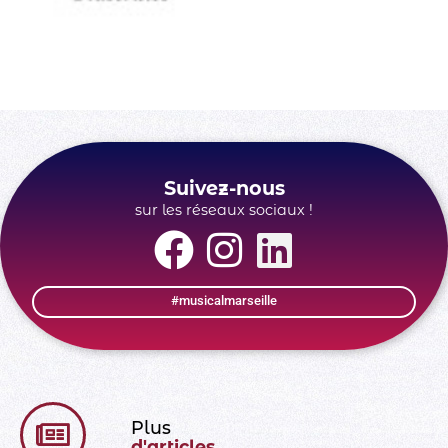
Préfecture des Bouches-du-Rhône
Suivez-nous
sur les réseaux sociaux !
#musicalmarseille
Plus
d'articles