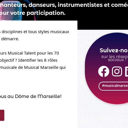
chanteurs, danseurs, instrumentistes et comé
our votre participation.
disciplines et tous styles musicaux 
i démarre. 
Suivez-no
urs Musical Talent pour les 70 
sur les rése
jectif ? Identifier les 8 rôles 
sociaux !
musicale de Musical Marseille qui 
#musicalmarsei
vous au Dôme de Marseille!