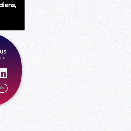
diens,
us
aux
lle