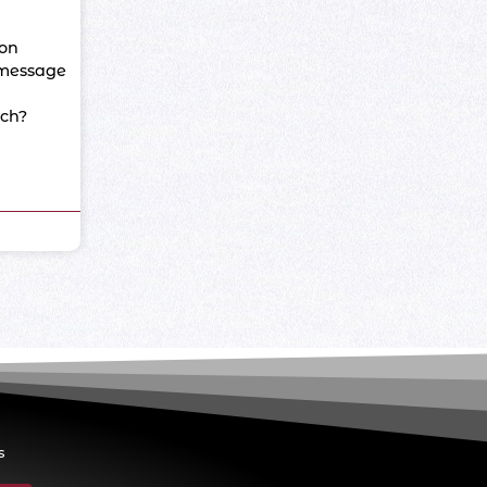
ion
 message
ch?
s