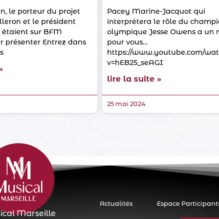
, le porteur du projet
Pacey Marine-Jacquot qui
eron et le président
interprétera le rôle du champ
 étaient sur BFM
olympique Jesse Owens a un
r présenter Entrez dans
pour vous…
ls
https://www.youtube.com/wat
v=hEB25_seAGI
»
lire la suite »
25 mai 2024
Actualités
Espace Participant
cal Marseille