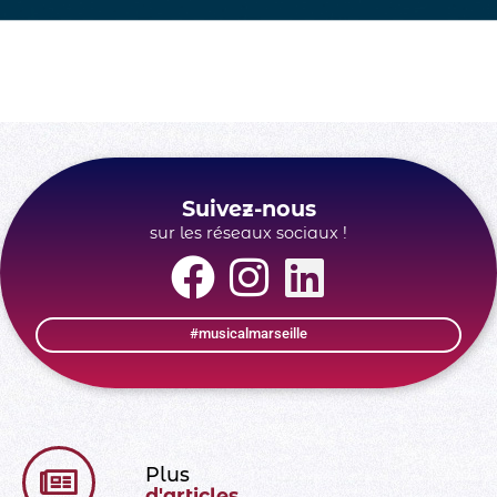
Fondation BTP+
Suivez-nous
sur les réseaux sociaux !
#musicalmarseille
Plus
d'articles