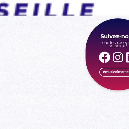
Suivez-no
sur les rése
sociaux !
#musicalmarsei