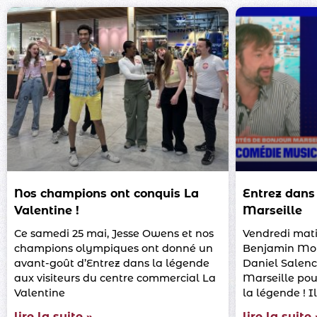
Nos champions ont conquis La
Entrez dans
Valentine !
Marseille
Ce samedi 25 mai, Jesse Owens et nos
Vendredi matin
champions olympiques ont donné un
Benjamin Moll
avant-goût d’Entrez dans la légende
Daniel Salenc
aux visiteurs du centre commercial La
Marseille pou
Valentine
la légende ! I
lire la suite »
lire la suite 