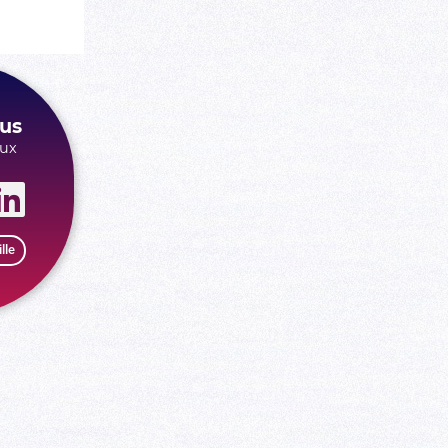
us
aux
lle