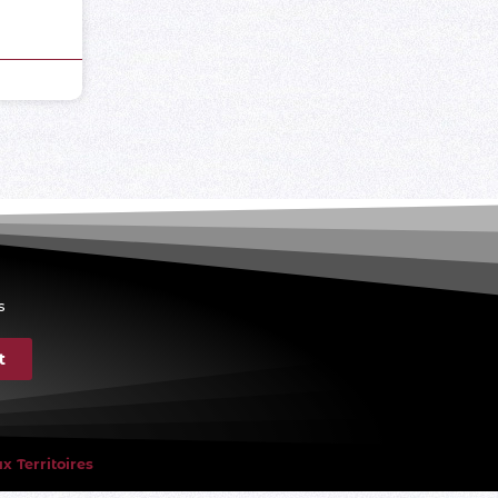
s
t
 Territoires