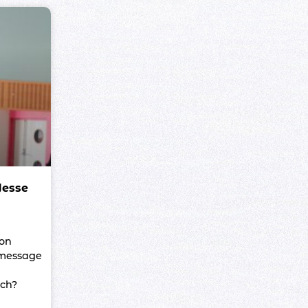
Jesse
ion
 message
ch?