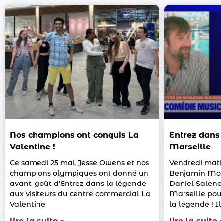
Nos champions ont conquis La
Entrez dans
Valentine !
Marseille
Ce samedi 25 mai, Jesse Owens et nos
Vendredi matin
champions olympiques ont donné un
Benjamin Moll
avant-goût d’Entrez dans la légende
Daniel Salenc
aux visiteurs du centre commercial La
Marseille pou
Valentine
la légende ! I
lire la suite »
lire la suite 