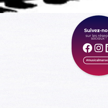
Suivez-no
sur les rése
sociaux !
#musicalmarsei