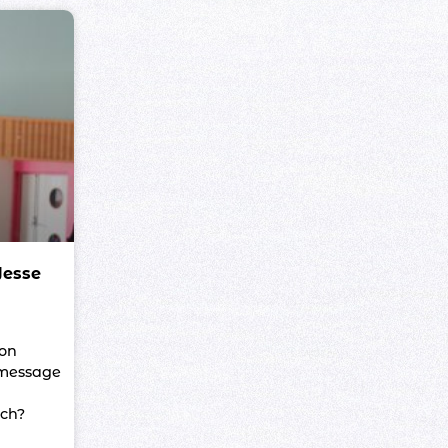
Jesse
ion
 message
ch?