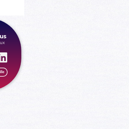
us
aux
lle