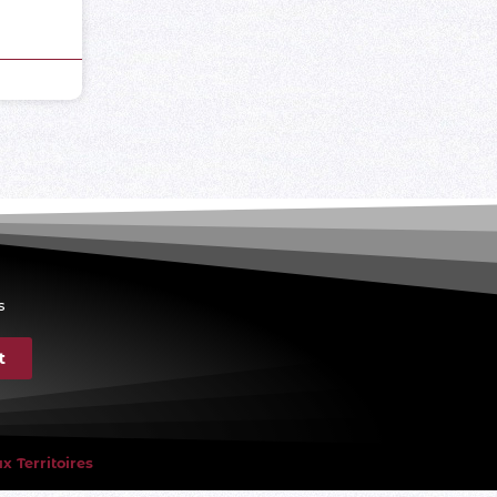
s
t
 Territoires