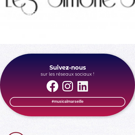
Le CREM@ – Choeur musiques
actuelles
Suivez-nous
sur les réseaux sociaux !
#musicalmarseille