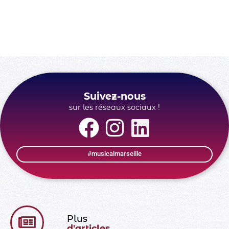
Ville de Marseille
Suivez-nous
sur les réseaux sociaux !
#musicalmarseille
Plus
d'articles