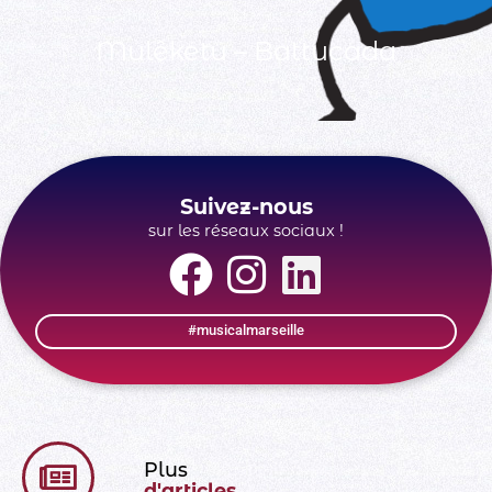
Mulêketu – Battucada
Suivez-nous
sur les réseaux sociaux !
#musicalmarseille
Plus
d'articles