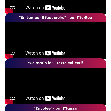
"En l'amour il faut croire" - par Marilou
"Ce matin là" - Texte collectif
"Envolée" - par Maïssa